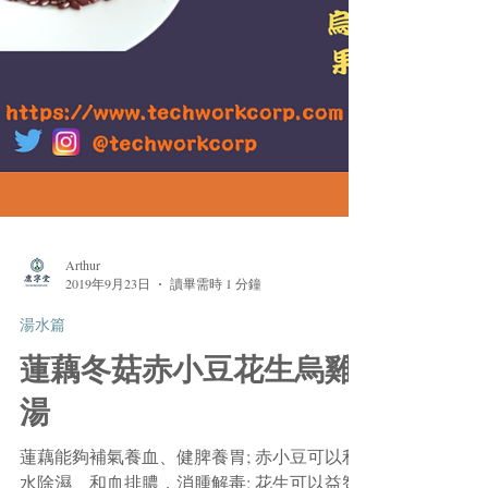
Arthur
2019年9月23日
讀畢需時 1 分鐘
湯水篇
蓮藕冬菇赤小豆花生烏雞