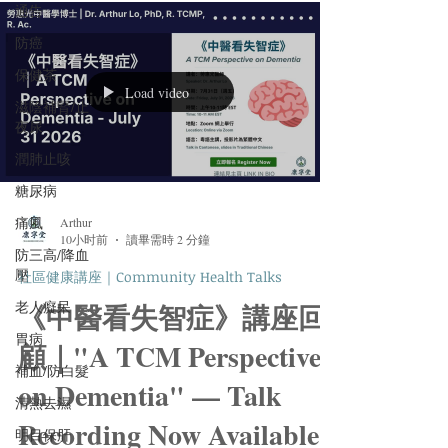
通告
防癌
保健茶
Load video
滋陰補腎/止
夜尿
潤肺止咳
糖尿病
痛風
Arthur
10小时前
讀畢需時 2 分鐘
防三高/降血
壓
社區健康講座｜Community Health Talks
老人癡呆
《中醫看失智症》講座回
胃病
顧｜"A TCM Perspective
補血/防白髮
on Dementia" — Talk
清熱去濕
Recording Now Available
明目保肝