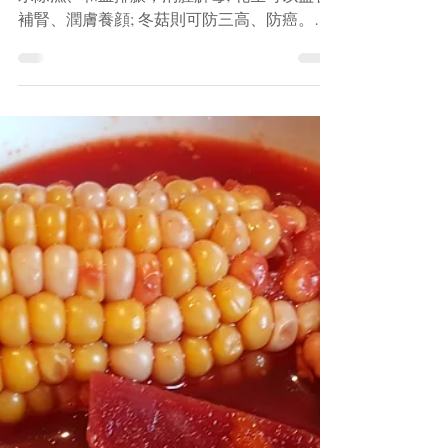
湯
蓮藕能夠補氣養血、健脾養胃; 赤小豆可以利
水除濕、和血排膿，消腫解毒; 花生可以益智
補腎、潤膚養顔; 冬菇則可防三高、防癌。此
湯美味可口，適合一家大小飲用。 材料： 蓮
藕1節 冬菇4朵 赤小豆、花生各1/4 杯 元貝2至
3粒 紅棗6粒 烏雞半隻 果皮1角 做法： -...