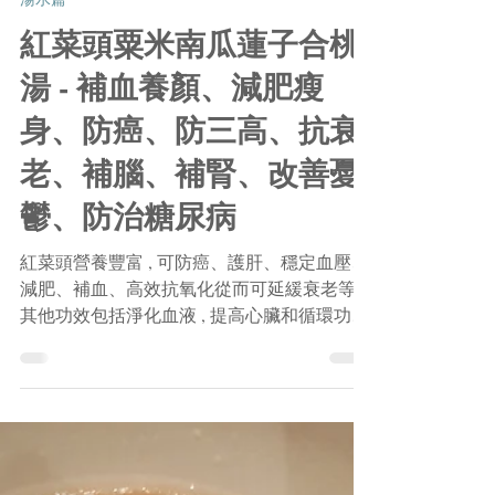
Arthur
2019年4月25日
讀畢需時 1 分鐘
湯水篇
紅菜頭粟米南瓜蓮子合桃
湯 - 補血養顏、減肥瘦
身、防癌、防三高、抗衰
老、補腦、補腎、改善憂
鬱、防治糖尿病
紅菜頭營養豐富 , 可防癌、護肝、穩定血壓、
減肥、補血、高效抗氧化從而可延緩衰老等 ,
其他功效包括淨化血液 , 提高心臟和循環功能