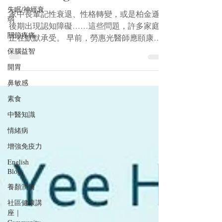
失眠/神經衰
家中長輩記性衰退、性格轉變，或是柏金遜症
弱
後期出現認知障礙……這些問題，許多家庭都
關節疼痛
正在默默承受。 早前，勞惠光醫師應頤康
（Yee Hong）邀請，主講了《中醫看失智症》
保腦益智
講座，深入淺出講解認知障礙症的成因、中西
開胃
醫治療方向，以及家人可以如何在日常生活中
鼻敏感
實際照顧患者。如果你錯過了直播，或想重溫
內容，歡迎觀看以上講座錄影及收聽音頻版
素食
本。 講座內容涵蓋： 認知障礙症的常見類
中醫知識
型，以及柏金遜相關認知障礙的特點 中醫
情緒病
「順老不抗老」的養生思路，與認知障礙症的
病機分析 中藥、針灸調理方向，以及按症狀
增強免疫力
選用的食療湯水 日常照顧要點：家居安全、
English
相處溝通心法、行為症狀處理 預防之道，以
Blogs
及照顧者如何照顧好自己 想一邊觀看一邊做
養顏潤膚
筆記？講座投影片現已提供免費下載，歡迎點
社區健康講
擊此處索取。 如有查詢，歡迎瀏覽
座｜
www.techworkcorp.com 與勞醫師聯絡。 以上