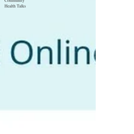
Community
內容僅供參考，不能取代專業醫療人員的診斷
Health Talks
與治療。 Memory loss, personality changes, or
the cognitive decline that can accompany later-st