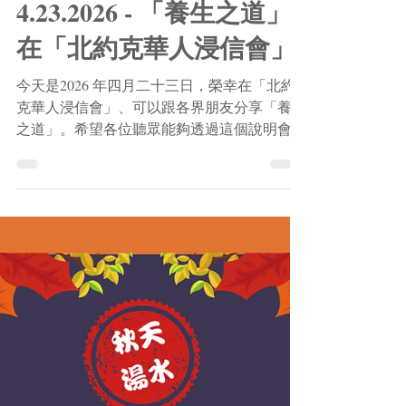
4月23日
讀畢需時 1 分鐘
通告
4.23.2026 - 「養生之道」
在「北約克華人浸信會」
今天是2026 年四月二十三日，榮幸在「北約
克華人浸信會」、可以跟各界朋友分享「養生
之道」。希望各位聽眾能夠透過這個說明會，
獲得「長生」之籥匙，活得更健康和優雅！當
日會場出席人數共101 人。 Today is April 23,
2026. I am honoured to be at the 'North York
Chinese Baptist Church' to share with friends from
all walks of life about the 'Way of Health
Preservation.' I hope that through this seminar, all
listeners can obtain the 'key to longevity' and live
healthier and more gracefully! Today, there were a
total of 101 people present. 請隨意在這裡下載並