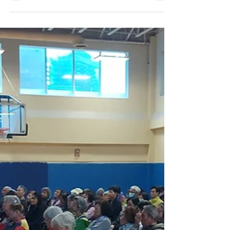
Hong）邀請，主講《中醫看失智症》講座，
於七月三十一日（週五）上午十時至十一時，
透過 Zoom 舉行，深入淺出地講解認知障礙症
的成因、中西醫治療方向，以及家人可以如何
在日常生活中實際照顧患者。 講座內容涵
蓋： 認知障礙症的常見類型，以及柏金遜相
關認知障礙的特點 中醫「順老不抗老」的養
生思路，與認知障礙症的病機分析 中藥、針
灸調理方向，以及按症狀選用的食療湯水 日
常照顧要點：家居安全、相處溝通心法、行為
症狀處理 預防之道，以及照顧者如何照顧好
自己 七月三十一日（週五）美東時間上午 10
至 11 時，透過此Zoom連結參加. "A TCM
Perspective on Dementia"｜Friday, July 31, 10-11
AM on Zoom Memory loss, personality changes,
or the cognitive decline that can accompany later-st