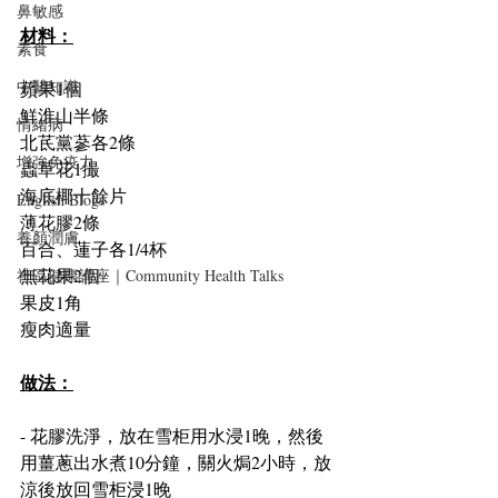
鼻敏感
材料：
素食
中醫知識
蘋果1個
鮮淮山半條
情緒病
北茋黨蔘各2條
增強免疫力
蟲草花1撮
海底椰十餘片
English Blogs
薄花膠2條
養顏潤膚
百合、蓮子各1/4杯
無花果2個
社區健康講座｜Community Health Talks
果皮1角
瘦肉適量
做法：
- 花膠洗淨，放在雪柜用水浸1晚，然後
用薑蔥出水煮10分鐘，關火焗2小時，放
涼後放回雪柜浸1晚