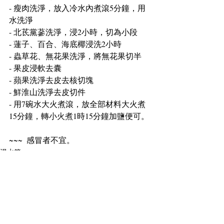
- 瘦肉洗淨，放入冷水內煮滾5分鐘，用
水洗淨
- 北茋黨蔘洗淨，浸2小時，切為小段
- 蓮子、百合、海底椰浸洗2小時
- 蟲草花、無花果洗淨，將無花果切半
- 果皮浸軟去囊
- 蘋果洗淨去皮去核切塊
- 鮮淮山洗淨去皮切件
- 用7碗水大火煮滾，放全部材料大火煮
15分鐘，轉小火煮1時15分鐘加鹽便可。
~~~  感冒者不宜。
湯水篇
滋陰補腎/止夜尿
潤肺止咳