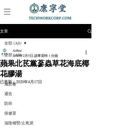
TECHWORKCORP.COM
文章
全部 (All)
Arthur
全部 (All)
2020年2月5日
讀畢需時 1 分鐘
蘋果北茋黨蔘蟲草花海底椰
湯水篇
花膠湯
健康美食
已更新：
2020年4月17日
減肥餐
通告
防癌
保健茶
滋陰補腎/止夜尿