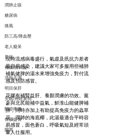
潤肺止咳
糖尿病
痛風
防三高/降血壓
老人癡呆
胃病
現時流感病毒盛行，氣虛及扺抗力差者
最容易感染，建議大家可多服用些補肺
補血/防白髮
補氣健脾的湯水來增強免疫力，對付流
清熱去濕
感及預防感冒。
明目保肝
花膠有補腎益肝、養顏潤膚的功效。黨
失眠/神經衰弱
蔘與北芪能補中益氣，鮮淮山能健脾補
關節疼痛
肺，同時亦加上有助提高免疫力的蟲草
花，潤肺的海底椰，此湯最適合平時容
保腦益智
易感冒，面色蒼白，呼吸氣短及經常頭
開胃
暈人仕服用。