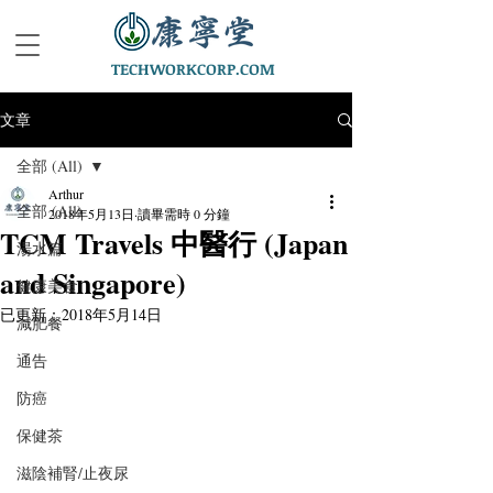
TECHWORKCORP.COM
文章
全部 (All)
Arthur
全部 (All)
2018年5月13日
讀畢需時 0 分鐘
TCM Travels 中醫行 (Japan
湯水篇
and Singapore)
健康美食
已更新：
2018年5月14日
減肥餐
通告
防癌
保健茶
滋陰補腎/止夜尿