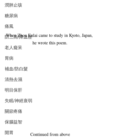
潤肺止咳
糖尿病
痛風
When Zhou Enlai came to study in Kyoto, Japan, 
防三高/降血壓
he wrote this poem.
老人癡呆
胃病
補血/防白髮
清熱去濕
明目保肝
失眠/神經衰弱
關節疼痛
保腦益智
開胃
Continued from above