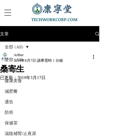
TECHWORKCORP.COM
文章
全部 (All)
Arthur
全部 (All)
2018年8月7日
讀畢需時 1 分鐘
桑寄生
湯水篇
已更新：
2019年3月17日
健康美食
減肥餐
通告
防癌
保健茶
滋陰補腎/止夜尿