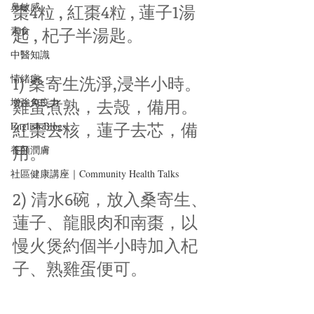
棗4粒 , 紅棗4粒 , 蓮子1湯
鼻敏感
匙 , 杞子半湯匙。
素食
中醫知識
1) 桑寄生洗淨,浸半小時。
情緒病
雞蛋煮熟，去殼，備用。
增強免疫力
紅棗去核，蓮子去芯，備
English Blogs
用。
養顏潤膚
社區健康講座｜Community Health Talks
2) 清水6碗，放入桑寄生、
蓮子、龍眼肉和南棗，以
慢火煲約個半小時加入杞
子、熟雞蛋便可。