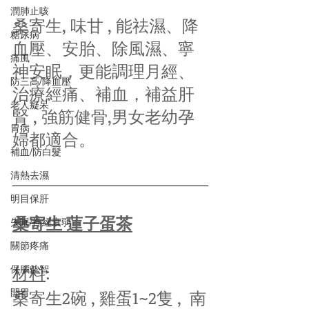
潤肺止咳
桑寄生, 味甘 , 能祛濕、降
糖尿病
血壓、安胎、除風濕、寧
痛風
神安眠，更能調理月經、
防三高/降血壓
治療經痛、補血，補益肝
老人癡呆
腎 , 強筋健骨,男女老幼孕
胃病
婦都適合。
補血/防白髮
清熱去濕
明目保肝
桑寄生 蓮子蛋茶
失眠/神經衰弱
關節疼痛
材料
:
保腦益智
開胃
桑寄生2碗 , 雞蛋1~2隻 ,  南