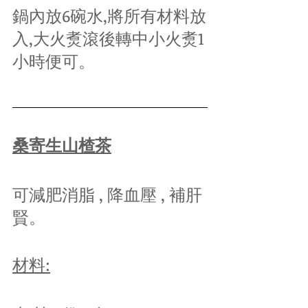
鍋內放6碗水,將所有材料放
入,大火煑滾後轉中小火煑1
小時便可。
桑寄生山楂茶
可減肥消脂 , 降血壓 , 補肝
賢。
材料: