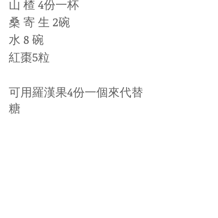
山 楂 4份一杯 
桑 寄 生 2碗
水 8 碗 
紅棗5粒
可用羅漢果4份一個來代替
糖
做法
- 山 楂 及 桑 寄 生 浸洗 半
小時,紅棗洗淨去核 , 羅漢
果洗淨用4份一個 , 