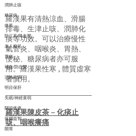
潤肺止咳
糖尿病
羅漢果有清熱涼血、滑腸
痛風
排毒、生津止咳、潤肺化
防三高/降血壓
痰等功效。可以治療慢性
老人癡呆
氣管炎、咽喉炎、胃熱、
便秘、糖尿病者亦可服
胃病
用。羅漢果性寒 , 體質虛寒
補血/防白髮
者慎用。
清熱去濕
明目保肝
失眠/神經衰弱
關節疼痛
羅漢果陳皮茶 – 化痰止
保腦益智
咳、咽喉癢痛
開胃