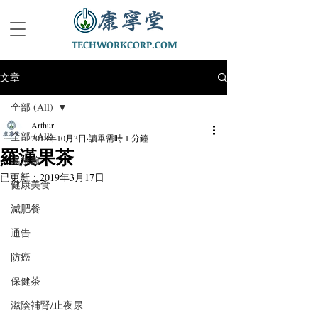
TECHWORKCORP.COM
文章
全部 (All)
Arthur
全部 (All)
2018年10月3日
讀畢需時 1 分鐘
羅漢果茶
湯水篇
已更新：
2019年3月17日
健康美食
減肥餐
通告
防癌
保健茶
滋陰補腎/止夜尿