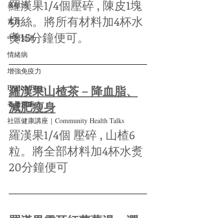
羅漢果1/4個壓碎 , 陳皮1塊
鼻敏感
切絲。將所有材料加4杯水
素食
煑15分鐘便可。
中醫知識
情緒病
增強免疫力
羅漢果山楂茶 – 降血脂、
English Blogs
減肥瘦身
養顏潤膚
社區健康講座｜Community Health Talks
羅漢果1/4個 壓碎 , 山楂6
粒。將全部材料加4杯水煑
20分鐘便可