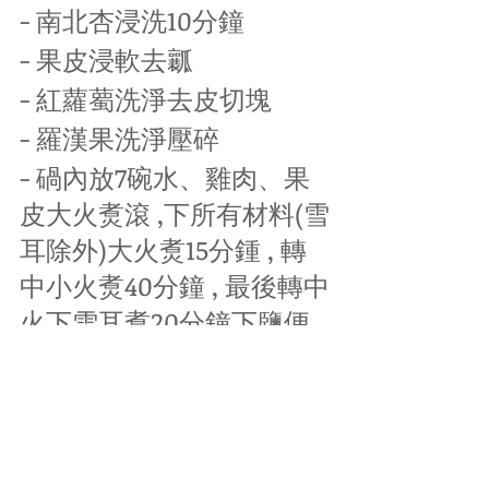
- 南北杏浸洗10分鐘
- 果皮浸軟去瓤
- 紅蘿薥洗淨去皮切塊
- 羅漢果洗淨壓碎
- 碢內放7碗水、雞肉、果
皮大火煑滾 ,下所有材料(雪
耳除外)大火煑15分鍾 , 轉
中小火煑40分鐘 , 最後轉中
火下雪耳煑20分鐘下鹽便
可。
~~羅漢果性寒 , 不宜長期
及大量飲用。脾胃虛弱者