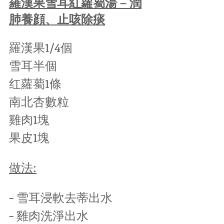
羅漢果雪耳紅蘿薥湯 – 潤
肺養顔、止咳除痰
羅漢果1/4個
雪耳半個
红蘿薥1條
南北杏數粒
雞肉1塊
果皮1塊
做法:
- 雪耳浸軟去蒂出水
- 雞肉洗淨出水