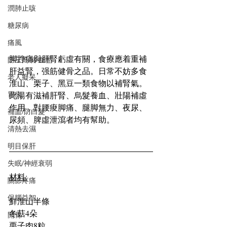
潤肺止咳
糖尿病
痛風
脚踭痛與肝腎虧虛有關，食療應着重補
防三高/降血壓
肝益腎，强筋健骨之品。日常不妨多食
老人癡呆
淮山、栗子、黑豆一類食物以補腎氣。
胃病
此湯有滋補肝腎、烏髮養血、壯陽補虛
作用，對腰痠脚痛、腿脚無力、夜尿、
補血/防白髮
尿頻、脾虛泄瀉者均有幫助。
清熱去濕
明目保肝
失眠/神經衰弱
材料:
關節疼痛
保腦益智
鮮淮山半條
冬菇4朵
開胃
栗子肉8粒