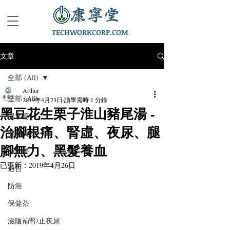
TECHWORKCORP.COM
文章
全部 (All)
Arthur
全部 (All)
2019年4月23日
讀畢需時 1 分鐘
黑豆花生栗子淮山豬尾湯 -
湯水篇
治腳根痛、腎虛、夜尿、腿
健康美食
腳無力、黑髮養血
減肥餐
已更新：
2019年4月26日
通告
防癌
保健茶
滋陰補腎/止夜尿