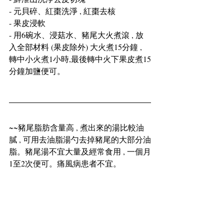
- 元貝碎、紅棗洗淨 , 紅棗去核
- 果皮浸軟
- 用6碗水、浸菇水、豬尾大火煮滾 , 放
入全部材料 (果皮除外) 大火煮15分鐘 , 
轉中小火煮1小時,最後轉中火下果皮煮15
分鐘加鹽便可。
~~豬尾脂肪含量高 , 煮出來的湯比較油
膩 , 可用去油脂湯勺去掉豬尾的大部分油
脂。豬尾湯不宜大量及經常食用 , 一個月
1至2次便可。痛風病患者不宜。