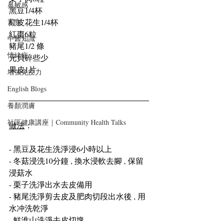
鼻敏感
黑豆1/4杯
紅皮花生1/4杯
素食
紅棗6粒
中醫知識
豬尾1/2 條
情緒病
元貝碎些少
果皮1片
增強免疫力
English Blogs
養顏潤膚
社區健康講座｜Community Health Talks
做法
：
- 黑豆及花生洗淨浸6小時以上
- 冬菇浸洗10分鐘 , 換水浸軟去腳 , 保留
浸菇水
- 栗子洗淨出水去皮備用
- 豬尾洗淨剪去皮及肥肉切段出水後 , 用
水冲洗乾淨
- 鮮淮山洗淨去皮切塊