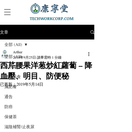
TECHWORKCORP.COM
文章
全部 (All)
Arthur
全部 (All)
2018年9月25日
讀畢需時 1 分鐘
西芹腰果洋葱炒紅蘿蔔 – 降
湯水篇
血壓、明目、防便秘
健康美食
已更新：
2019年5月14日
減肥餐
通告
防癌
保健茶
滋陰補腎/止夜尿