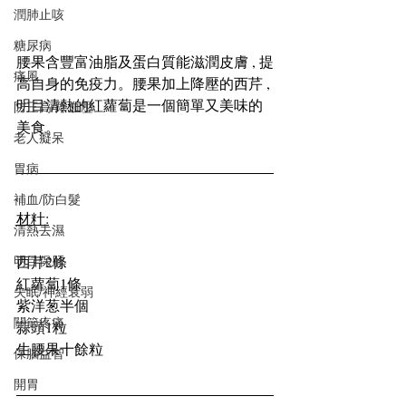
潤肺止咳
糖尿病
腰果含豐富油脂及蛋白質能滋潤皮膚 , 提
痛風
高自身的免疫力。腰果加上降壓的西芹 , 
明目清熱的紅蘿蔔是一個簡單又美味的
防三高/降血壓
美食。
老人癡呆
胃病
補血/防白髮
材籵:
清熱去濕
西芹2條
明目保肝
紅蘿蔔1條
失眠/神經衰弱
紫洋葱半個
關節疼痛
蒜頭1粒
生腰果十餘粒 
保腦益智
開胃