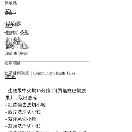
鼻敏感
芡汁:
素食
中醫知識
鹽少許
生抽半茶匙
情緒病
水1湯匙
增強免疫力
粟粉半茶匙
English Blogs
養顏潤膚
社區健康講座｜Community Health Talks
做法:
- 生腰果中火焗15分鐘 (可買無鹽巳焗腰
果丿 , 取出放涼
- 紅蘿蔔去皮切小粒
- 西芹洗淨切小粒
- 紫洋葱切小粒
- 蒜頭洗淨切小粒