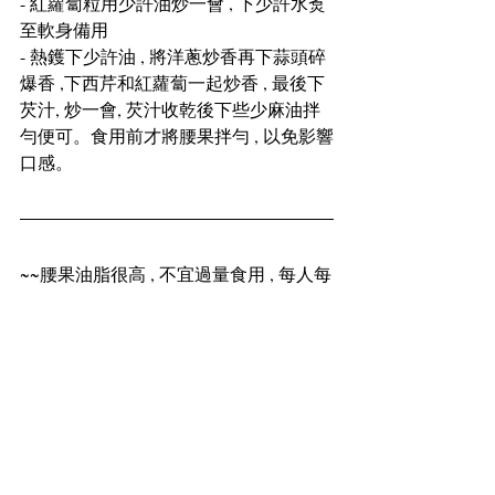
- 紅蘿蔔粒用少許油炒一會 , 下少許水煑
至軟身備用
- 熱鑊下少許油 , 將洋蔥炒香再下蒜頭碎
爆香 ,下西芹和紅蘿蔔一起炒香 , 最後下
芡汁, 炒一會, 芡汁收乾後下些少麻油拌
勻便可。食用前才將腰果拌勻 , 以免影響
口感。
~~腰果油脂很高 , 不宜過量食用 , 每人每
天最好食用不超過7粒
健康美食