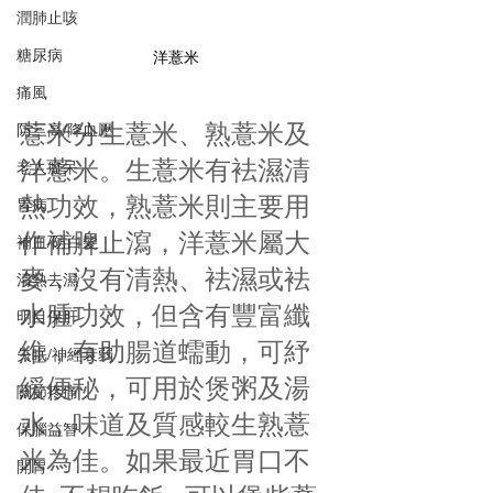
潤肺止咳
糖尿病
洋薏米
痛風
薏米分生薏米、熟薏米及
防三高/降血壓
洋薏米。生薏米有袪濕清
老人癡呆
熱功效，熟薏米則主要用
胃病
作補脾止瀉，洋薏米屬大
補血/防白髮
麥，沒有清熱、袪濕或袪
清熱去濕
水腫功效，但含有豐富纖
明目保肝
維，有助腸道蠕動，可紓
失眠/神經衰弱
緩便秘，可用於煲粥及湯
關節疼痛
水，味道及質感較生熟薏
保腦益智
米為佳。如果最近胃口不
開胃