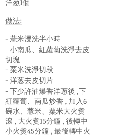
洋葱1個
做法:
- 薏米浸洗半小時
- 小南瓜、紅蘿蔔洗淨去皮
切塊
- 粟米洗淨切段
- 洋葱去皮切片
- 下少許油爆香洋蔥後 ,下
紅蘿蔔、南瓜炒香 , 加入6
碗水、薏米、粟米大火煑
滾 , 大火煑15分鐘 , 後轉中
小火煑45分鐘 , 最後轉中火