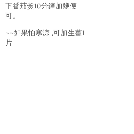
下番茄煑10分鐘加鹽便
可。
~~如果怕寒涼 ,可加生薑1
片
減肥餐