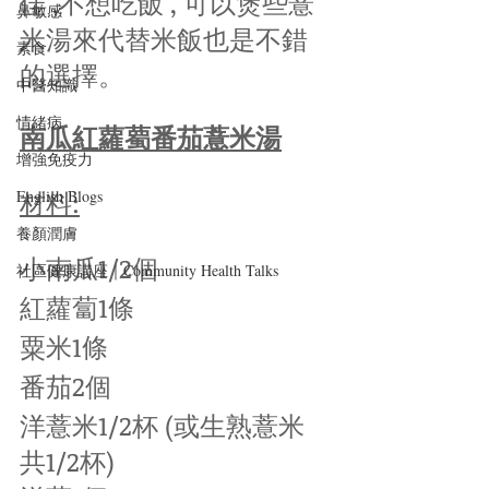
佳 ,不想吃飯 , 可以煲些薏
鼻敏感
米湯來代替米飯也是不錯
素食
的選擇。
中醫知識
情緒病
南瓜紅蘿薥番茄薏米湯
增強免疫力
材料:
English Blogs
養顏潤膚
小南瓜1/2個
社區健康講座｜Community Health Talks
紅蘿蔔1條
粟米1條
番茄2個
洋薏米1/2杯 (或生熟薏米
共1/2杯)