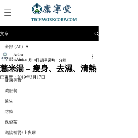
TECHWORKCORP.COM
文章
全部 (All)
Arthur
全部 (All)
2018年10月10日
讀畢需時 1 分鐘
薏米湯 – 瘦身、去濕、清熱
湯水篇
已更新：
2019年3月17日
健康美食
減肥餐
通告
防癌
保健茶
滋陰補腎/止夜尿