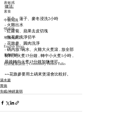
鼻敏感
做法:
素食
- 百合、蓮子、麥冬浸洗2小時
中醫知識
- 火雞出水
情緒病
- 紅蘿蔔、蘋果去皮切塊
- 無花果洗淨切半
增強免疫力
- 花旗參、圓肉洗淨
English Blogs
- 碢內放7碗水、火雞大火煑滾 , 放全部
養顏潤膚
材料大火煑15分鐘 , 轉中小火煑1小時 , 
最後轉中火煑15分鐘加鹽便可。
社區健康講座｜Community Health Talks
~~花旗參要用土碢來煲湯會比較好。
湯水篇
胃病
失眠/神經衰弱