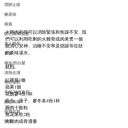
潤肺止咳
糖尿病
痛風
火雞肉和骨可以消除緊張和焦躁不安 , 我
防三高/降血壓
們可以利用吃剩的火雞骨或肉來煑一個
老人癡呆
能清心安神、治睡不安寧及煩躁等症狀
的美味湯水。
胃病
補血/防白髮
材料:
清熱去濕
紅蘿蔔1條
明目保肝
蘋果1個
失眠/神經衰弱
花旗參4份1杯
百合、蓮子、麥冬各4份1杯
關節疼痛
圓肉十餘粒
保腦益智
無花果乾2粒
火雞肉或骨適量
開胃