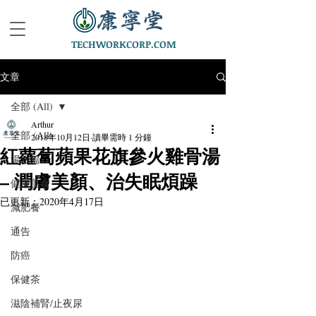
TECHWORKCORP.COM
文章
全部 (All)
Arthur
全部 (All)
2018年10月12日
讀畢需時 1 分鐘
紅蘿蔔蘋果花旗參火雞骨湯
湯水篇
– 潤膚美顏、治失眠煩躁
健康美食
已更新：
2020年4月17日
減肥餐
通告
防癌
保健茶
滋陰補腎/止夜尿