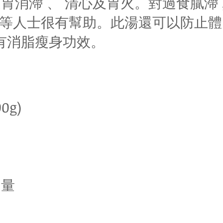
胃消滯 、 清心及胃火。對過食膩滯 ,
浮腫等人士很有幫助。此湯還可以防止
 ,有消脂瘦身功效。
0g)
適量