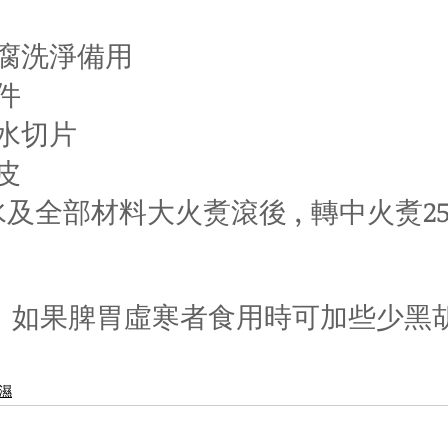
豆腐洗淨備用
件
出水切片
皮
水及全部材料大火煑滾後 , 轉中火煑2
 ,  如果脾胃虛寒者食用時可加些少
濕