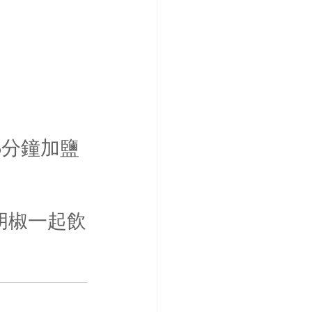
5分鐘加鹽
黑胡椒一起飲