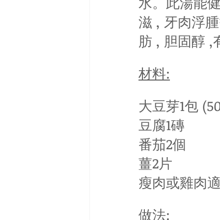
水。此湯能健
滋 , 牙肉
肪 , 胆固醇
材料:
大豆芽1包 (50
豆腐1磚
番茄2個
薑2片
瘦肉或雞肉
做法: