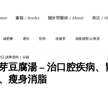
ome
書籍 / Books
關於勞醫師 / About
商店 / S
減肥餐
通告
防癌
保健茶
滋陰補腎/止夜尿
22日
讀畢需時 1 分鐘
癡呆
胃病
補血/防白髮
清熱去濕
明目保肝
芽豆腐湯 – 治口腔疾病、
、瘦身消脂
鼻敏感
素食
中醫知識
情緒病
增強免疫力
y Health Talks