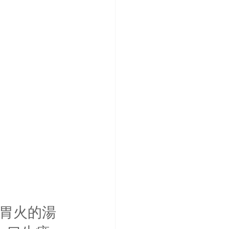
及胃火的湯