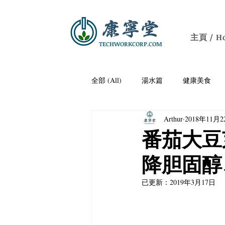
主頁 / H
TECHWORKCORP.COM
全部 (All)
湯水篇
健康美食
Arthur
2018年11月
痛風
防三高/降血壓
老人
番茄大豆
降胆固醇
關節疼痛
保腦益智
開胃
已更新：
2019年3月17日
養顏潤膚
社區健康講座｜Communit