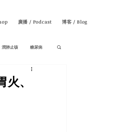
hop
廣播 / Podcast
博客 / Blog
潤肺止咳
糖尿病
失眠/神經衰弱
胃火、
English Blogs