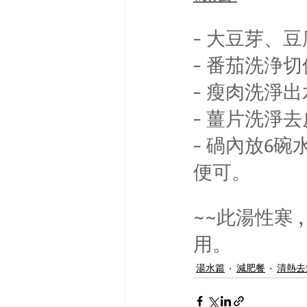
- 大豆芽、
- 番茄洗浄切
- 瘦肉洗淨
- 薑片洗淨去
- 碢內放6碗
便可。
~~此湯性寒
用。
湯水篇
減肥餐
清熱去