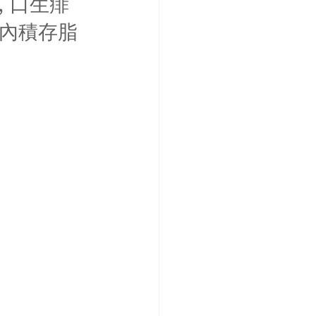
 口生痱
體內積存脂