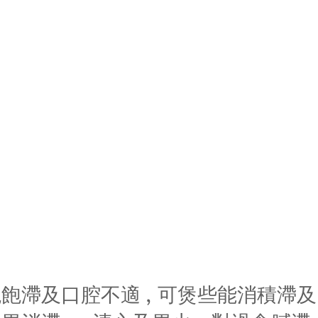
飽滯及口腔不適 , 可煲些能消積滯