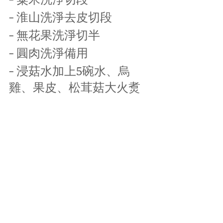
- 淮山洗淨去皮切段
- 無花果洗淨切半
- 圓肉洗淨備用
- 浸菇水加上5碗水、烏
雞、果皮、松茸菇大火煑
滾 , 放入全部材料(雪耳除
外)大火煑15分鐘 , 轉中小
火煑45分鐘 , 最後下雪耳中
火煑30分鐘加鹽便可。
湯水篇
失眠/神經衰弱
保腦益智