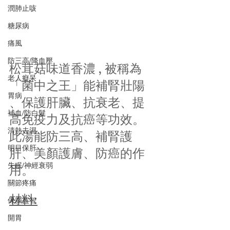
潤肺止咳
糖尿病
痛風
防三高/降血壓
松茸菇味道香濃 , 被稱為
老人癡呆
「菌中之王」能補腎壯陽 
胃病
、保護肝臟、抗衰老、提
補血/防白髮
高免疫力及抗癌等功效。
清熱去濕
此湯能防三高、補腎護
明目保肝
肝、美顏護膚、防癌的作
失眠/神經衰弱
用。
關節疼痛
材料:
保腦益智
開胃