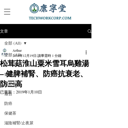
TECHWORKCORP.COM
文章
全部 (All)
Arthur
全部 (All)
2018年12月19日
讀畢需時 1 分鐘
松茸菇淮山粟米雪耳烏雞湯
湯水篇
– 健脾補腎、防癌抗衰老、
健康美食
防三高
減肥餐
已更新：
2019年1月10日
通告
防癌
保健茶
滋陰補腎/止夜尿