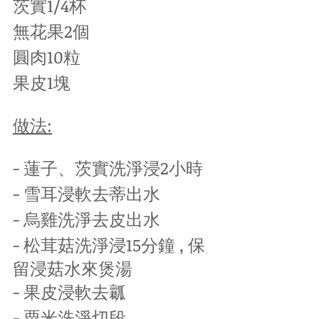
茨實1/4杯
無花果2個
圓肉10粒
果皮1塊
做法:
- 蓮子、茨實洗淨浸2小時
- 雪耳浸軟去蒂出水
- 烏雞洗淨去皮出水
- 松茸菇洗淨浸15分鐘 , 保
留浸菇水來煲湯
- 果皮浸軟去瓤
- 粟米洗淨切段