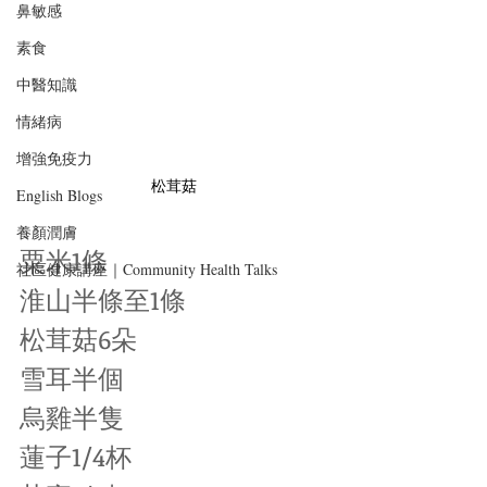
鼻敏感
素食
中醫知識
情緒病
增強免疫力
松茸菇
English Blogs
養顏潤膚
粟米1條
社區健康講座｜Community Health Talks
淮山半條至1條
松茸菇6朵
雪耳半個
烏雞半隻
蓮子1/4杯