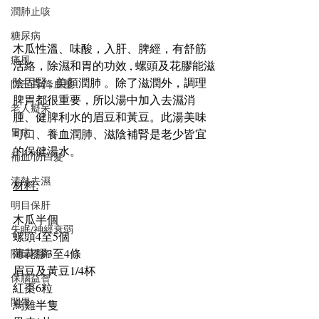
潤肺止咳
糖尿病
木瓜性溫、味酸，入肝、脾經，有舒筋
痛風
活絡，除濕和胃的功效 , 螺頭及花膠能滋
陰固腎 , 美顏潤肺 。除了滋潤外，調理
防三高/降血壓
脾胃都很重要，所以湯中加入去濕消
老人癡呆
腫、健脾利水的眉豆和黃豆。此湯美味
胃病
可口、養血潤肺、滋陰補腎是老少皆宜
的保健湯水。
補血/防白髮
清熱去濕
材料:
明目保肝
木瓜半個
失眠/神經衰弱
螺頭4至5個
薄花膠3至4條
關節疼痛
眉豆及黃豆1/4杯
保腦益智
紅棗6粒
開胃
烏雞半隻