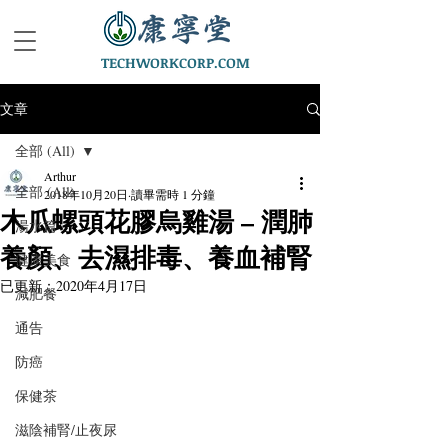
TECHWORKCORP.COM
文章
全部 (All)
Arthur
全部 (All)
2018年10月20日
讀畢需時 1 分鐘
木瓜螺頭花膠烏雞湯 – 潤肺
湯水篇
養顏、去濕排毒、養血補腎
健康美食
已更新：
2020年4月17日
減肥餐
通告
防癌
保健茶
滋陰補腎/止夜尿