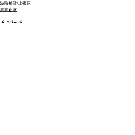
滋陰補腎/止夜尿
潤肺止咳
最新文章
查看全部