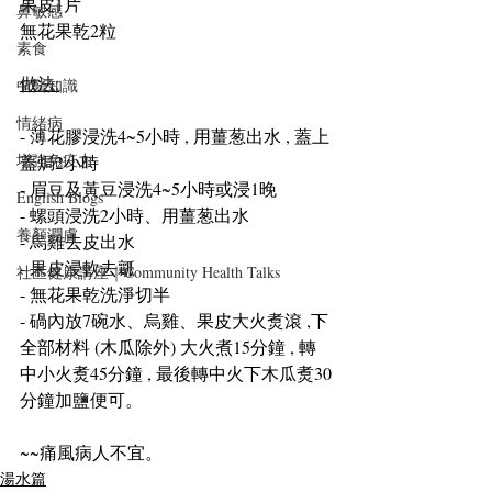
果皮1片
鼻敏感
無花果乾2粒
素食
做法:
中醫知識
情緒病
- 薄花膠浸洗4~5小時 , 用薑葱出水 , 蓋上
增強免疫力
蓋焗2小時
- 眉豆及黃豆浸洗4~5小時或浸1晚
English Blogs
- 螺頭浸洗2小時、用薑葱出水
養顏潤膚
- 烏雞去皮出水
- 果皮浸軟去瓤
社區健康講座｜Community Health Talks
- 無花果乾洗淨切半
- 碢內放7碗水、烏雞、果皮大火煑滾 ,下
全部材料 (木瓜除外) 大火煮15分鐘 , 轉
中小火煑45分鐘 , 最後轉中火下木瓜煑30
分鐘加鹽便可。
~~痛風病人不宜。
湯水篇