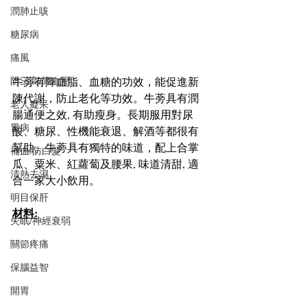
潤肺止咳
糖尿病
痛風
牛蒡有降血脂、血糖的功效，能促進新
防三高/降血壓
陳代謝，防止老化等功效。牛蒡具有潤
老人癡呆
腸通便之效, 有助瘦身。長期服用對尿
胃病
酸、糖尿、性機能衰退、解酒等都很有
幫助。牛蒡具有獨特的味道，配上合掌
補血/防白髮
瓜、粟米、紅蘿蔔及腰果, 味道清甜, 適
清熱去濕
合一家大小飲用。
明目保肝
材料:
失眠/神經衰弱
關節疼痛
保腦益智
開胃