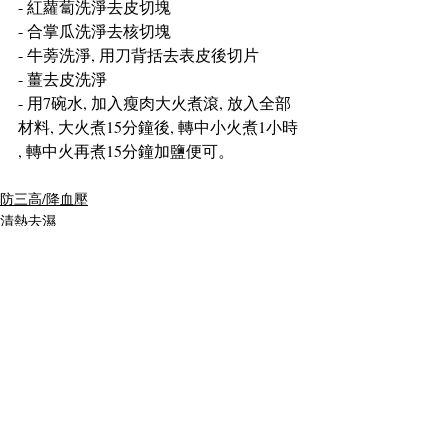
- 紅蘿蔔洗淨去皮切塊
- 合掌瓜洗淨去核切塊
- 牛蒡洗淨, 用刀背括去表皮後切片
- 薑去皮洗淨
- 用7碗水, 加入瘦肉大火煮滾, 放入全部
材料, 大火煮15分鐘後, 轉中小火煮1小時 
, 轉中火再煮15分鐘加鹽便可。
防三高/降血壓
清熱去濕
明目保肝
最新文章
查看全部