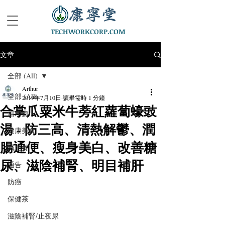
TECHWORKCORP.COM
文章
全部 (All)
Arthur
全部 (All)
2019年7月10日
讀畢需時 1 分鐘
合掌瓜粟米牛蒡紅蘿蔔蠔豉
湯水篇
湯 - 防三高、清熱解鬱、潤
健康美食
腸通便、瘦身美白、改善糖
減肥餐
尿、滋陰補腎、明目補肝
通告
防癌
保健茶
滋陰補腎/止夜尿