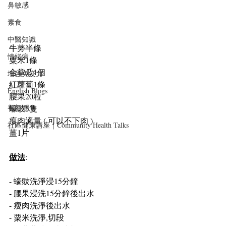
鼻敏感
素食
中醫知識
牛蒡半條
情緒病
粟米1條
合掌瓜1個
增強免疫力
紅蘿蔔1條
English Blogs
腰果20粒
蠔豉5隻 
養顏潤膚
瘦肉適量 ( 可以不下肉 )
社區健康講座｜Community Health Talks
薑1片
做法
:
- 蠔豉洗淨浸15分鐘
- 腰果浸洗15分鐘後出水
- 瘦肉洗淨後出水
- 粟米洗淨,切段