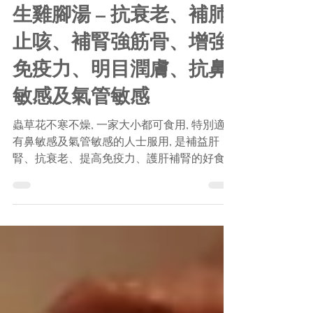
蟲草花青紅蘿蔔海底椰花
生雞腳湯 – 抗衰老、補肺
止咳、補腎強筋骨、增強
免疫力、明目潤膚、抗鼻
敏感及氣管敏感
蟲草花不寒不燥, 一家大小都可食用, 特別適合
有鼻敏感及氣管敏感的人士服用, 是補益肝
腎、抗衰老、提高免疫力、護肝補腎的好食
材。紅蘿蔔有健脾助消化、潤燥明目的功效。
青蘿蔔性涼, 有消食化痰、下氣寬中的功效。
海底椰則有清熱止咳作用。 材料: 青、紅蘿蔔
各1個 蟲草花1小撮...