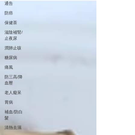
通告
防癌
保健茶
滋陰補腎/
止夜尿
潤肺止咳
糖尿病
痛風
防三高/降
血壓
老人癡呆
胃病
補血/防白
髮
清熱去濕