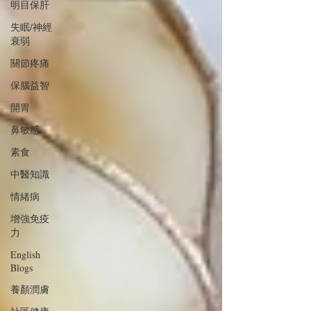
明目保肝
失眠/神經
衰弱
關節疼痛
保腦益智
開胃
鼻敏感
素食
中醫知識
情緒病
增強免疫
力
English
Blogs
養顏潤膚