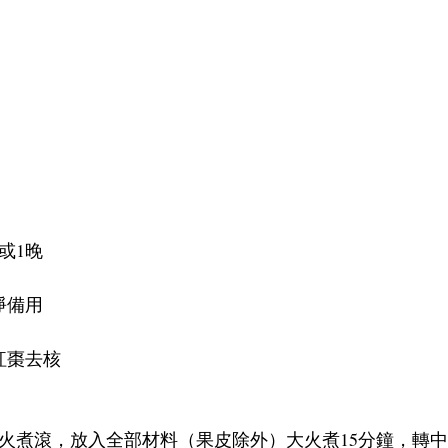
或1晚
淨備用
紅棗去核
大火煮滾，放入全部材料（果皮除外）大火煮15分鐘，轉中