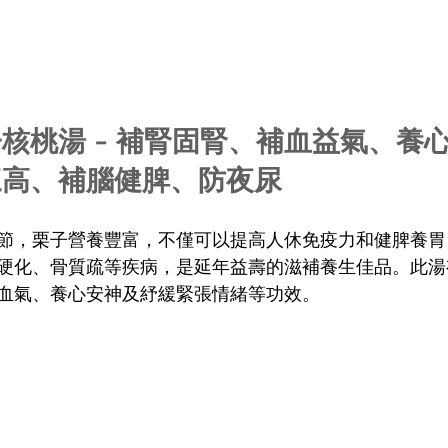
核桃湯 - 補腎固腎、補血益氣、養
三高、補腦健脾、防夜尿
節，栗子營養豐富，不僅可以提高人休免疫力和健脾養胃
硬化、骨質疏等疾病，是延年益壽的滋補養生佳品。此湯
血氣、養心安神及紓緩緊張情緒等功效。