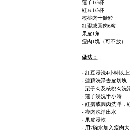
蓮子1/3杯
紅豆1/3杯
核桃肉十餘粒
紅棗或圓肉6粒
果皮1角
瘦肉1塊（可不放）
做法：
- 紅豆浸洗4小時以上
- 蓮藕洗淨去皮切塊
- 栗子肉及核桃肉洗
- 蓮子浸洗半小時
- 紅棗或圓肉洗凈，
- 瘦肉洗淨出水
- 果皮浸軟
- 用7碗水加入瘦肉