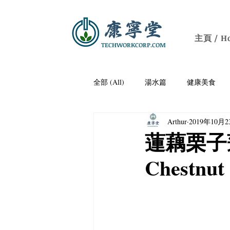
主頁 / H
TECHWORKCORP.COM
全部 (All)
湯水篇
健康美食
Arthur
2019年10月
痛風
防三高/降血壓
老人
蓮藕栗子蓮子
Chestnut
關節疼痛
保腦益智
開胃
養顏潤膚
社區健康講座｜Communit