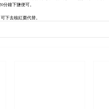
20分鐘下鹽便可。
，可下去核紅棗代替。