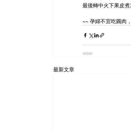
最後轉中火下果皮煮
~~ 孕婦不宜吃圓肉
最新文章