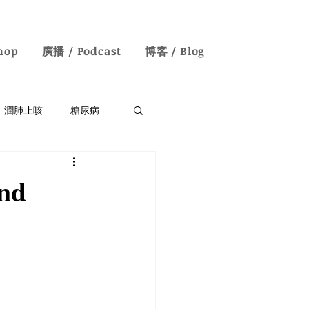
hop
廣播 / Podcast
博客 / Blog
潤肺止咳
糖尿病
失眠/神經衰弱
nd
English Blogs