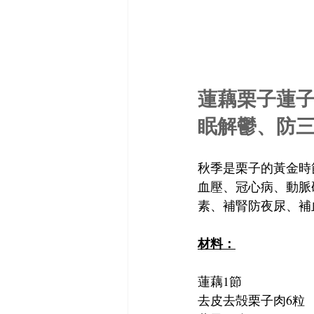
蓮藕栗子蓮子
眠解鬱、防
秋季是栗子的黃金時
血壓、冠心病、動脈
素、補腎防夜尿、補
材料：
蓮藕1節
去皮去殻栗子肉6粒