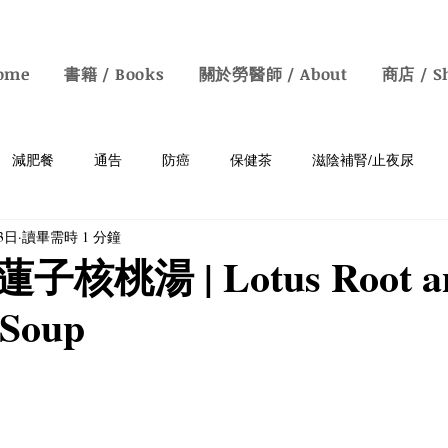
ome
書籍 / Books
關於勞醫師 / About
商店 / S
減肥餐
通告
防癌
保健茶
滋陰補腎/止夜尿
23日
讀畢需時 1 分鐘
癡呆
胃病
補血/防白髮
清熱去濕
明目保肝
核桃湯 | Lotus Root a
 Soup
鼻敏感
素食
中醫知識
情緒病
增強免疫力
y Health Talks