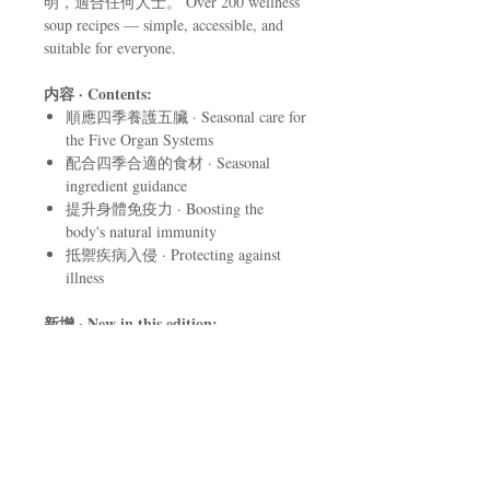
明，適合任何人士。 Over 200 wellness
soup recipes — simple, accessible, and
suitable for everyone.
内容 · Contents:
順應四季養護五臟 · Seasonal care for
the Five Organ Systems
配合四季合適的食材 · Seasonal
ingredient guidance
提升身體免疫力 · Boosting the
body's natural immunity
抵禦疾病入侵 · Protecting against
illness
新增 · New in this edition:
新冠肺炎康復期調理湯水 · Recovery
soups for post-COVID convalescence
三高飲食禁忌及湯水 · Dietary
guidance and soups for high blood
pressure, cholesterol, and blood sugar
糖尿病食療湯水 · Dietary therapy
soups for diabetes