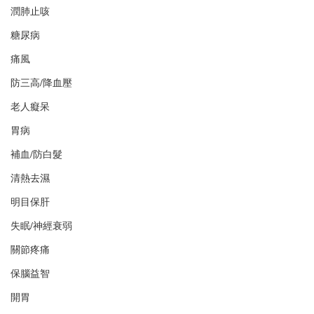
潤肺止咳
糖尿病
痛風
防三高/降血壓
老人癡呆
胃病
補血/防白髮
清熱去濕
明目保肝
失眠/神經衰弱
關節疼痛
保腦益智
開胃