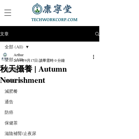
TECHWORKCORP.COM
文章
全部 (All)
Arthur
全部 (All)
2019年9月17日
讀畢需時 0 分鐘
秋天攝養 | Autumn
湯水篇
Nourishment
健康美食
減肥餐
通告
防癌
保健茶
滋陰補腎/止夜尿