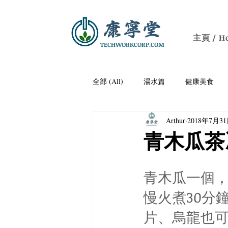
主頁 / H
TECHWORKCORP.COM
全部 (All)
湯水篇
健康美食
Arthur
2018年7月3
痛風
防三高/降血壓
老人
青木瓜茶
關節疼痛
保腦益智
開胃
青木瓜一個
慢火煮30分
養顏潤膚
社區健康講座｜Communit
片、烏龍也