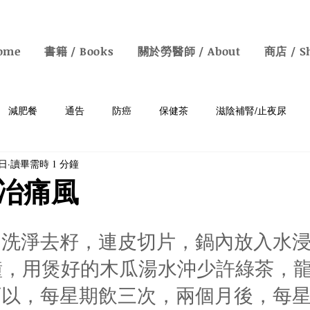
ome
書籍 / Books
關於勞醫師 / About
商店 / S
減肥餐
通告
防癌
保健茶
滋陰補腎/止夜尿
1日
讀畢需時 1 分鐘
癡呆
胃病
補血/防白髮
清熱去濕
明目保肝
冶痛風
鼻敏感
素食
中醫知識
情緒病
增強免疫力
，洗淨去籽，連皮切片，鍋內放入水
鐘，用煲好的木瓜湯水沖少許綠茶，
y Health Talks
可以，每星期飲三次，兩個月後，每