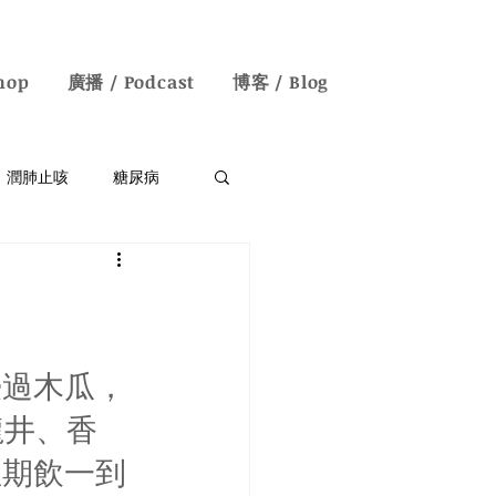
hop
廣播 / Podcast
博客 / Blog
潤肺止咳
糖尿病
失眠/神經衰弱
English Blogs
浸過木瓜，
龍井、香
星期飲一到