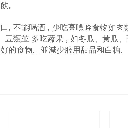
水飲。
, 不能喝酒 , 少吃高嘌吟食物如肉類
 、豆類並 多吃蔬果 , 如冬瓜、黃瓜
果好的食物。並減少服用甜品和白糖