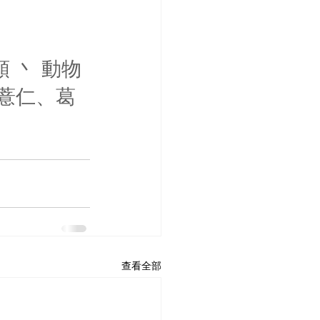
 丶 動物
、薏仁、葛
。
查看全部