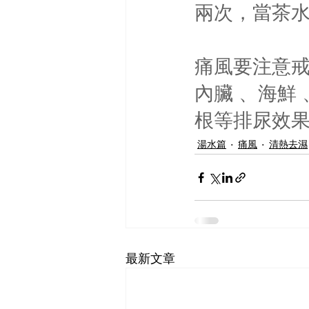
兩次，當茶
痛風要注意戒口
內臟 、海鮮
根等排尿效
湯水篇
痛風
清熱去濕
最新文章