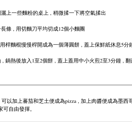
出到灑上一些麵粉的桌上 , 稍微揉一下將空氣揉出
一長條 , 用切麵刀平均切成12個小麵團
 , 用桿麵棍慢慢桿開成為一個薄圓餅 , 蓋上保鮮紙休息5分
油 , 鍋熱後放入1至2個餅 , 蓋上蓋用中小火煎2至3分鐘 ,
, 可以加上蕃茄和芝土便成為pizza , 加上肉醬便成為墨西哥
大家可自由發揮。