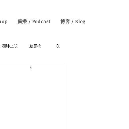
hop
廣播 / Podcast
博客 / Blog
潤肺止咳
糖尿病
失眠/神經衰弱
English Blogs