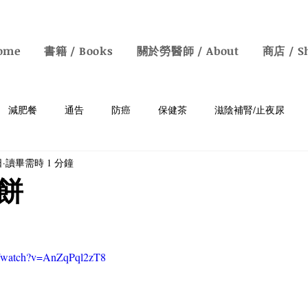
ome
書籍 / Books
關於勞醫師 / About
商店 / S
減肥餐
通告
防癌
保健茶
滋陰補腎/止夜尿
日
讀畢需時 1 分鐘
癡呆
胃病
補血/防白髮
清熱去濕
明目保肝
餅
鼻敏感
素食
中醫知識
情緒病
增強免疫力
m/watch?v=AnZqPql2zT8
y Health Talks