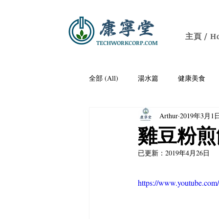
主頁 / H
TECHWORKCORP.COM
全部 (All)
湯水篇
健康美食
Arthur
2019年3月1
痛風
防三高/降血壓
老人
雞豆粉煎
已更新：
2019年4月26日
關節疼痛
保腦益智
開胃
https://www.youtube.co
養顏潤膚
社區健康講座｜Communit