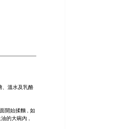
、糖、溫水及乳酪
面開始揉麵 , 如
的大碗內 , 