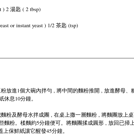
) 2 湯匙 ( 2 tbsp)
st or instant yeast ) 1/2 茶匙 (tsp)
雞豆粉放進1個大碗內拌勻 , 將中間的麵粉推開 , 放進酵母
紙休息10分鐘。
把麵粉及酵母水拌成團 , 在桌上撒一層麵粉 , 將麵團放上桌
麵粉。楺麵約5分鐘便可。將麵團揉成圓形 , 放回已掃上油
 蓋上保鮮紙讓它醒發45分鐘。