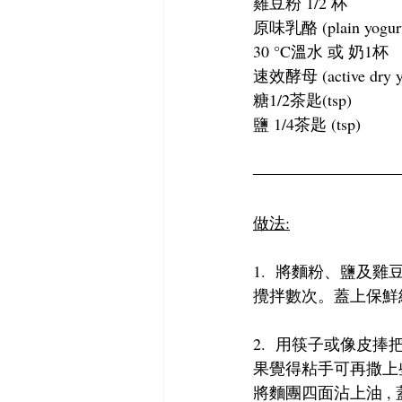
雞豆粉 1/2 杯
原味乳酪 (plain yogurt 
30 °C溫水 或 奶1杯
速效酵母 (active dry yea
糖1/2茶匙(tsp)
鹽 1/4茶匙 (tsp)
做法:
1.  將麵粉、鹽及
攪拌數次。蓋上保鮮
2.  用筷子或像皮捧
果覺得粘手可再撒上些
將麵團四面沾上油 ,