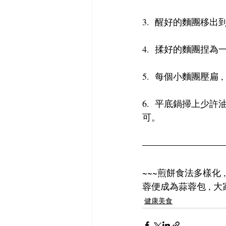
3.  醒好的麵團移
4.  揉好的麵團捏為
5.  每個小麵團壓扁
6.  平底鍋掃上少許
可。
~~~煎餅食法多樣化 
蓉便成為蒜蓉包 , 
健康美食