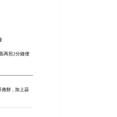
鐘
 翻面再煎2分鐘便
捲餅 , 加上蒜