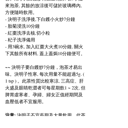
來泡茶, 其餘的放涼後可儲於玻璃樽內, 
方便隨時飲用。
- 決明子洗淨後,下白鑊小火炒7分鐘
- 胎菊浸洗10分鐘
- 紅棗洗淨去核,切小粒
- 杞子洗淨備用
- 用3碗水, 加入紅棗大火煮10分鐘, 關火
下其餘所有材料, 蓋上蓋焗10分鐘便可。
~~ 決明子要白鑊炒7分鐘，泡茶才易出
味。決明子性寒, 每次用量不能超過5g. ( 
1 tsp ) 。此茶性質比較寒涼, 三高症、肝
火盛及眼睛乾澀者可每星期飲1 ~ 2次, 但
脾胃虛寒者、孕婦、婦女正值經期間及
血壓低者不宜服用。
注意:
 決明子不宜長期及大量飲用。此茶
不宜冬天飲用。