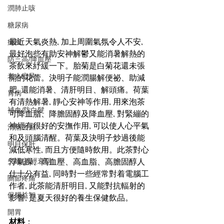
潤肺止咳
糖尿病
最近天氣炎熱, 加上周圍氣氛令人不安, 
痛風
最好泡些有助安神解鬱又能消暑解熱的
防三高/降血壓
茶飲來紓緩一下。胎菊是白菊花還未張
老人癡呆
開的花蕾。決明子能潤腸解便祕、助減
肥, 還能消暑、清肝明目、解頭痛。荷葉
胃病
有清熱解暑, 靜心安神等作用, 用來泡茶
補血/防白髮
可降血脂、降膽固醇及降血壓, 對緊繃的
神經有很好的安撫作用, 可以使人心平氣
清熱去濕
和及頭腦清醒。荷葉及決明子炒過後能
明目保肝
減低寒性, 而且方便隨時飲用。此茶對心
浮氣躁、高血壓、高血脂、高膽固醇人
失眠/神經衰弱
仕十分有益, 同時對一些經常對着電腦工
關節疼痛
作者, 此茶能清肝明目, 又能對抗輻射的
保腦益智
影響, 是夏天很好的養生保健飲品。
開胃
材料
：