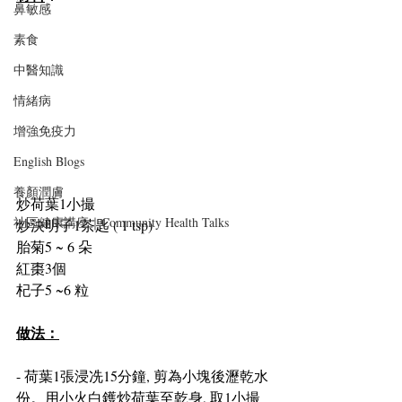
鼻敏感
素食
中醫知識
情緒病
增強免疫力
English Blogs
養顏潤膚
炒荷葉1小撮
社區健康講座｜Community Health Talks
炒決明子1茶匙 ( 1 tsp)
胎菊5 ~ 6 朵
紅棗3個
杞子5 ~6 粒
做法：
- 荷葉1張浸冼15分鐘, 剪為小塊後瀝乾水
份。用小火白鑊炒荷葉至乾身, 取1小撮