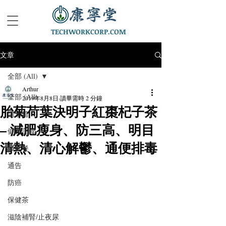
TECHWORKCORP.COM
文章
全部 (All)
Arthur
全部 (All)
2019年8月8日
讀畢需時 2 分鐘
胎菊荷葉決明子紅棗杞子茶
湯水篇
– 減肥瘦身、防三高、明目
健康美食
清熱、清心解鬱、通便排毒
減肥餐
通告
防癌
保健茶
滋陰補腎/止夜尿