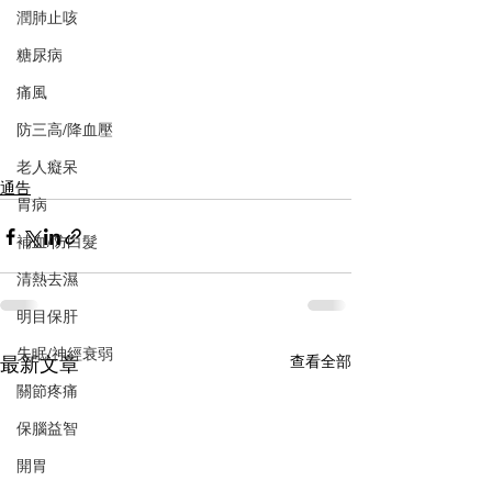
潤肺止咳
糖尿病
痛風
防三高/降血壓
老人癡呆
通告
胃病
補血/防白髮
清熱去濕
明目保肝
失眠/神經衰弱
最新文章
查看全部
關節疼痛
保腦益智
開胃