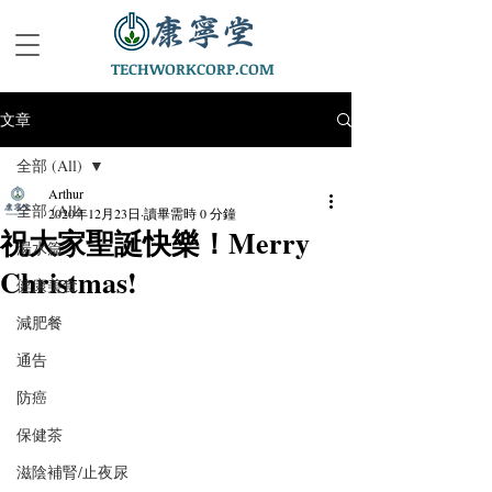
TECHWORKCORP.COM
文章
全部 (All)
Arthur
全部 (All)
2020年12月23日
讀畢需時 0 分鐘
祝大家聖誕快樂！Merry
湯水篇
Christmas!
健康美食
減肥餐
通告
防癌
保健茶
滋陰補腎/止夜尿