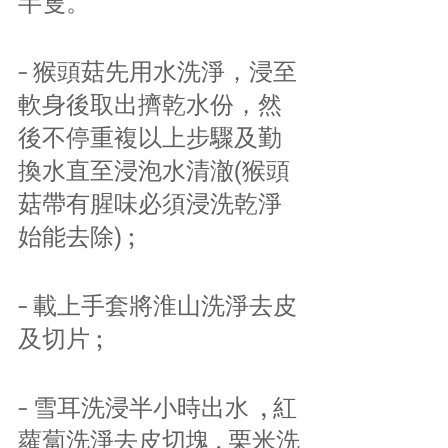
半隻。
- 猴頭菇先用水洗淨，浸至
軟身後取出擠乾水份，然
後不停重複以上步驟及勤
換水直至浸泡水清澈(猴頭
菇帶有腥味必須浸洗乾淨
始能去除) ;
- 載上手套將淮山洗淨去皮
及切片 ;
- 雪耳洗浸半小時出水  , 紅
蘿蔔洗淨去皮切塊 , 栗米洗