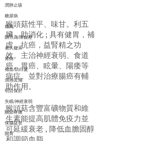
潤肺止咳
糖尿病
猴頭菇性平、味甘。利五
痛風
臟，助消化 ; 具有健胃，補
防三高/降血壓
虛，抗癌，益腎精之功
老人癡呆
效。主治神經衰弱、食道
胃病
癌、胃癌、眩暈、陽痿等
補血/防白髮
病症。並對治療腸癌有輔
清熱去濕
助作用。
明目保肝
失眠/神經衰弱
猴頭菇含豐富礦物質和維
關節疼痛
生素能提高肌體免疫力並
保腦益智
可延緩衰老 , 降低血膽固醇
開胃
和調節血脂。