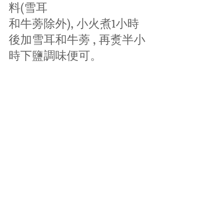
料(雪耳
和牛蒡除外), 小火煮1小時
後加雪耳和牛蒡 , 再煑半小
時下鹽調味便可。