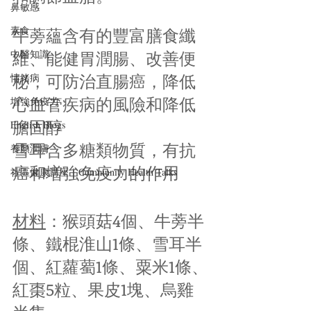
鼻敏感
牛蒡蘊含有的豐富膳食纖
素食
維、能健胃潤腸、改善便
中醫知識
秘，可防治直腸癌，降低
情緒病
心血管疾病的風險和降低
增強免疫力
膽固醇
English Blogs
雪耳含多糖類物質，有抗
養顏潤膚
癌和増強免疫力的作用
社區健康講座｜Community Health Talks
材料
：猴頭菇4個、牛蒡半
條、鐵棍淮山1條、雪耳半
個、紅蘿薥1條、粟米1條、
紅棗5粒、果皮1塊、烏雞