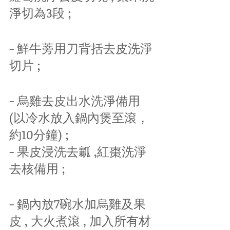
淨切為3段 ;
- 鮮牛蒡用刀背括去皮洗淨
切片 ;
- 烏雞去皮出水洗淨備用
(以冷水放入鍋內煲至滾，
約10分鐘) ;
- 果皮浸洗去瓤 ,紅棗洗淨
去核備用 ;
- 鍋內放7碗水加烏雞及果
皮 , 大火煮滾 , 加入所有材