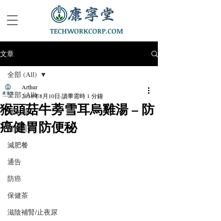
TECHWORKCORP.COM
文章
全部 (All)
Arthur
全部 (All)
2018年8月10日
讀畢需時 1 分鐘
猴頭菇牛蒡雪耳烏雞湯 – 防
湯水篇
癌健胃防便秘
健康美食
減肥餐
通告
防癌
保健茶
滋陰補腎/止夜尿