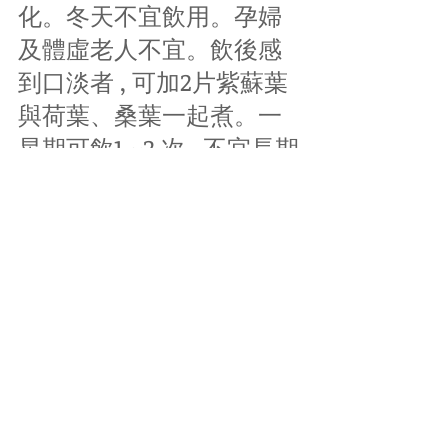
化。冬天不宜飲用。孕婦
及體虛老人不宜。飲後感
到口淡者 , 可加2片紫蘇葉
與荷葉、桑葉一起煮。一
星期可飲1 ~2 次 , 不宜長期
飲用。
湯水篇
減肥餐
防三高/降血壓