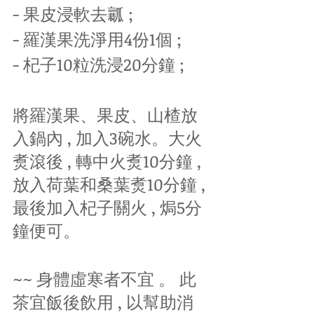
- 果皮浸軟去瓤 ;
- 羅漢果洗淨用4份1個 ;
- 杞子10粒洗浸20分鐘 ;
將羅漢果、果皮、山楂放
入鍋內 , 加入3碗水。大火
煑滾後 , 轉中火煑10分鐘 , 
放入荷葉和桑葉煑10分鐘 , 
最後加入杞子關火 , 焗5分
鐘便可。
~~ 身體虛寒者不宜 。 此
茶宜飯後飲用 , 以幫助消