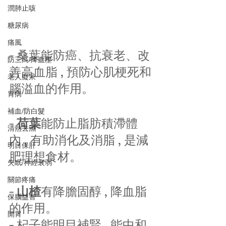
潤肺止咳
糖尿病
痛風
- 桑葉能防癌、抗衰老、改
防三高/降血壓
善高血脂 , 預防心肌梗死和
老人癡呆
腦溢血的作用。
胃病
補血/防白髮
- 
荷葉
能防止脂肪積滯體
清熱去濕
內 , 有助消化及消脂 , 是減
明目保肝
肥理想食材。
失眠/神經衰弱
關節疼痛
- 
山楂
有降膽固醇 , 降血脂
保腦益智
的作用。
開胃
- 杞子能明目補賢 , 能中和