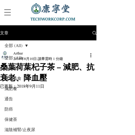
TECHWORKCORP.COM
文章
全部 (All)
Arthur
全部 (All)
2018年8月10日
讀畢需時 1 分鐘
桑葉荷葉杞子茶 – 減肥、抗
湯水篇
衰老、降血壓
健康美食
已更新：
2018年9月11日
減肥餐
通告
防癌
保健茶
滋陰補腎/止夜尿