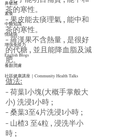
鼻敏感
茶的寒性。
素食
- 果皮能去痰理氣 , 能中和
中醫知識
茶的寒性。
情緒病
- 羅漢果不含熱量 , 是很好
增強免疫力
的代糖 , 並且能降血脂及減
English Blogs
肥。
養顏潤膚
社區健康講座｜Community Health Talks
做法:
- 荷葉l小塊(大概手掌般大
小) 洗浸1小時 ;
- 桑葉3至4片洗浸1小時 ;
- 山楂3 至4粒 , 浸洗半小
時 ;