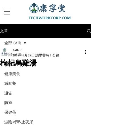
TECHWORKCORP.COM
文章
全部 (All)
Arthur
全部 (All)
2018年7月28日
讀畢需時 1 分鐘
枸杞烏雞湯
湯水篇
健康美食
減肥餐
通告
防癌
保健茶
滋陰補腎/止夜尿