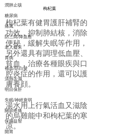
潤肺止咳
枸杞葉
糖尿病
枸杞葉有健胃護肝補腎的
痛風
功效，抑制肺結核，消除
防三高/降血壓
便秘，緩解失眠等作用，
老人癡呆
另外還具有調理低血壓、
胃病
貧血，治療各種眼疾與口
補血/防白髮
腔炎症的作用，還可以護
清熱去濕
膚養顔。
明目保肝
失眠/神經衰弱
湯水用上行氣活血又滋陰
關節疼痛
的烏雞能中和枸杞葉的寒
保腦益智
凉。
開胃