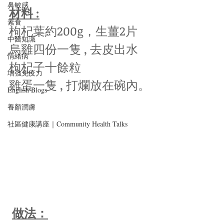
鼻敏感
材料 :
素食
枸杞葉約200g，生薑2片
中醫知識
烏雞四份一隻 , 去皮出水
情緒病
枸杞子十餘粒
增強免疫力
雞蛋一隻 , 打爛放在碗內。
English Blogs
養顏潤膚
社區健康講座｜Community Health Talks
做法：