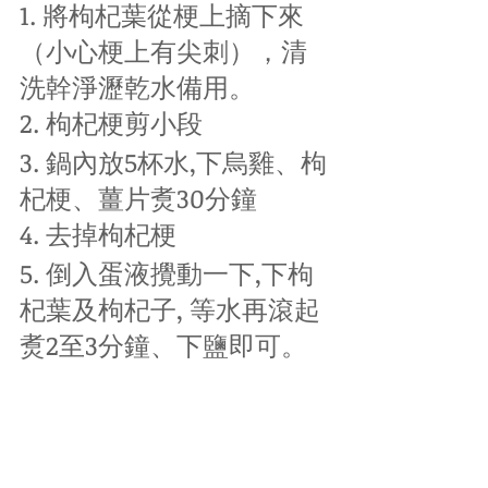
1. 將枸杞葉從梗上摘下來
（小心梗上有尖刺），清
洗幹淨瀝乾水備用。
2. 枸杞梗剪小段
3. 鍋內放5杯水,下烏雞、枸
杞梗、薑片煑30分鐘
4. 去掉枸杞梗
5. 倒入蛋液攪動一下,下枸
杞葉及枸杞子, 等水再滾起
煑2至3分鐘、下鹽即可。