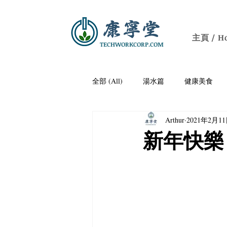
主頁 / H
TECHWORKCORP.COM
全部 (All)
湯水篇
健康美食
Arthur
2021年2月1
痛風
防三高/降血壓
老人
新年快樂
關節疼痛
保腦益智
開胃
養顏潤膚
社區健康講座｜Communit