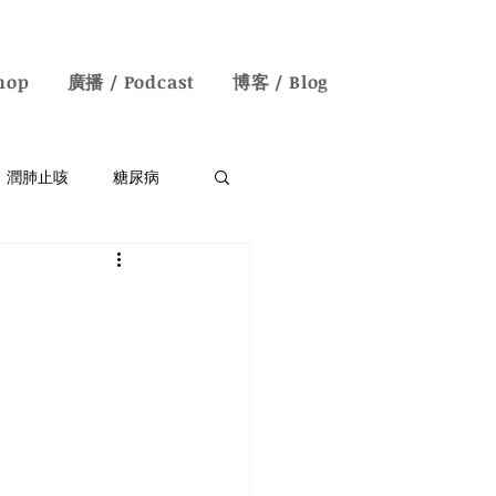
hop
廣播 / Podcast
博客 / Blog
潤肺止咳
糖尿病
失眠/神經衰弱
English Blogs