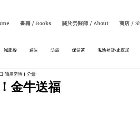
ome
書籍 / Books
關於勞醫師 / About
商店 / S
減肥餐
通告
防癌
保健茶
滋陰補腎/止夜尿
1日
讀畢需時 1 分鐘
癡呆
胃病
補血/防白髮
清熱去濕
明目保肝
！金牛送福
鼻敏感
素食
中醫知識
情緒病
增強免疫力
y Health Talks