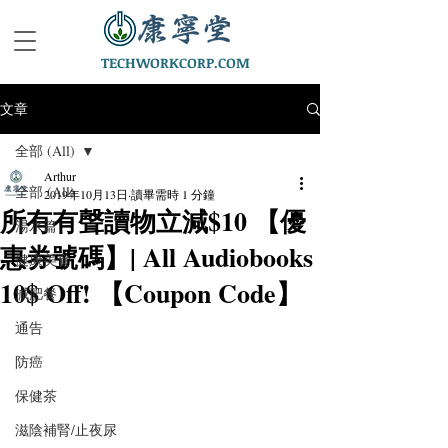
TECHWORKCORP.COM
文章
全部 (All)
Arthur
全部 (All)
2019年10月13日
讀畢需時 1 分鐘
所有有聲讀物立減$10 【優
湯水篇
惠券號碼】| All Audiobooks
健康美食
10$ Off! 【Coupon Code】
減肥餐
通告
防癌
保健茶
滋陰補腎/止夜尿