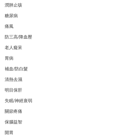
潤肺止咳
糖尿病
痛風
防三高/降血壓
老人癡呆
胃病
補血/防白髮
清熱去濕
明目保肝
失眠/神經衰弱
關節疼痛
保腦益智
開胃