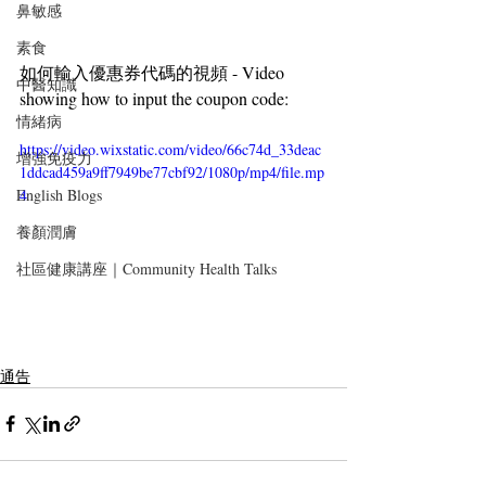
鼻敏感
素食
如何輸入優惠券代碼的視頻 - Video 
中醫知識
showing how to input the coupon code:
情緒病
https://video.wixstatic.com/video/66c74d_33deac
增強免疫力
1ddcad459a9ff7949be77cbf92/1080p/mp4/file.mp
English Blogs
4
養顏潤膚
社區健康講座｜Community Health Talks
通告