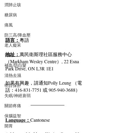
潤肺止咳
糖尿病
痛風
防三高/降血壓
⁣語言：
粵語⁣
老人癡呆
⁣地址：
萬民衛斯理社區服務中心
胃病
（Markham Wesley Centre）, 22 Esna 
補血/防白髮
Park Drive, ON L3R 1E1⁣
清熱去濕
⁣如果有興趣，請通知Polly Leung （電
明目保肝
話：416-831-7751 或 905-940-3688）
失眠/神經衰弱
關節疼痛
保腦益智
Language：
Cantonese
開胃