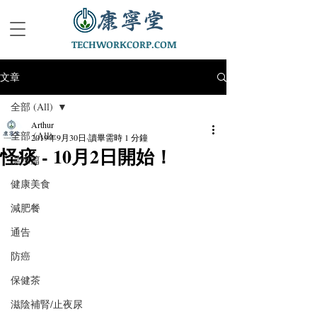
TECHWORKCORP.COM
文章
全部 (All)
Arthur
全部 (All)
2019年9月30日
讀畢需時 1 分鐘
怪痰 - 10月2日開始！
湯水篇
健康美食
減肥餐
通告
防癌
保健茶
滋陰補腎/止夜尿