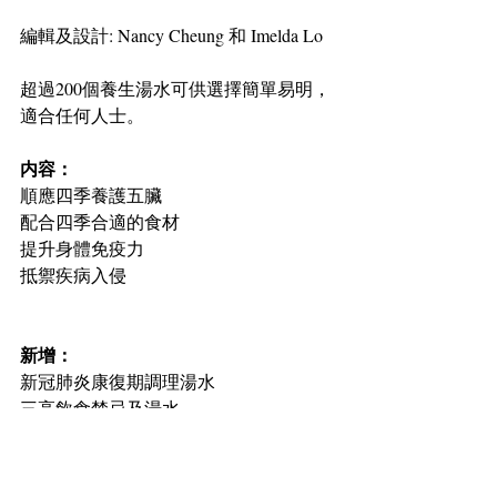
編輯及設計: Nancy Cheung 和 Imelda Lo
超過200個養生湯水可供選擇簡單易明，
適合任何人士。
内容：
順應四季養護五臟
配合四季合適的食材
提升身體免疫力
抵禦疾病入侵
新增：
新冠肺炎康復期調理湯水
三高飲食禁忌及湯水
糖尿病食療湯水
痛風病食療湯水
手術後飲食禁忌及湯水