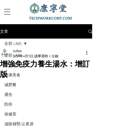
TECHWORKCORP.COM
文章
全部 (All)
Arthur
全部 (All)
2023年4月5日
讀畢需時 1 分鐘
增強免疫力養生湯水：增訂
湯水篇
版
健康美食
減肥餐
通告
防癌
保健茶
滋陰補腎/止夜尿