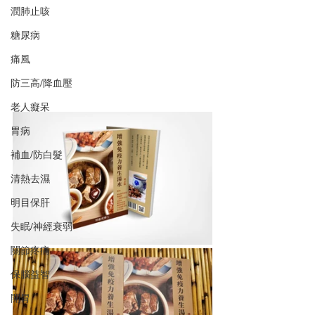
潤肺止咳
糖尿病
痛風
防三高/降血壓
老人癡呆
胃病
補血/防白髮
清熱去濕
明目保肝
失眠/神經衰弱
關節疼痛
保腦益智
開胃