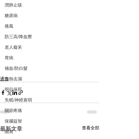
潤肺止咳
糖尿病
痛風
防三高/降血壓
老人癡呆
胃病
補血/防白髮
清熱去濕
通告
明目保肝
失眠/神經衰弱
關節疼痛
保腦益智
最新文章
查看全部
開胃