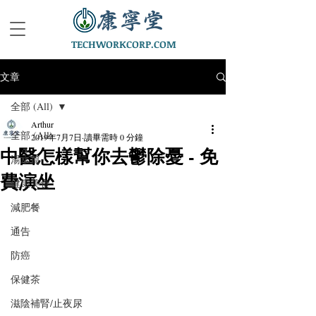
TECHWORKCORP.COM
文章
全部 (All)
Arthur
全部 (All)
2019年7月7日
讀畢需時 0 分鐘
中醫怎樣幫你去鬱除憂 - 免
湯水篇
費演坐
健康美食
減肥餐
通告
防癌
保健茶
滋陰補腎/止夜尿